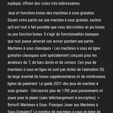
expliqué, offrent des cotes très intéressantes.
Jeux et fonctions bonus des machines à sous gratuites.
Durant votre partie sur une machine à sous gratuite, sachez
qu’il est tout à fait possible que vous décrochiez un jeu bonus
ou une fonction bonus. Il s’agit de fonctionnalités basiques
que tout joueur aimerait voir arriver pendant une partie.
Machines à sous classiques • Les machines à sous en ligne
gratuites classiques sont spécialement conçues pour les
amateurs de 7, de bars dorés et de cerises. Ces jeux de
machines à sous en ligne ne sont pas dotés de l’animation 3D,
du large éventail de bonus supplémentaires et de nombreuses
lignes de paiement. Le guide 2021 des jeux de machine à
sous gratuits - Découvrez plus de 1700 jeux passionnants et
jouez pour le plaisir (sans téléchargement ni inscription). +
Betsoft Machines à Sous. Pourquoi Jouer aux Machines à
Sous Gratuites? Le nombre de machines à sous en ligne de