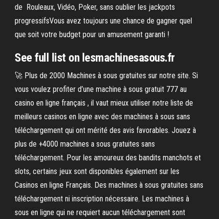
de Rouleaux, Vidéo, Poker, sans oublier les jackpots
progressifsVous avez toujours une chance de gagner quel
que soit votre budget pour un amusement garanti !
See full list on lesmachinesasous.fr
🚀 Plus de 2000 Machines à sous gratuites sur notre site. Si
vous voulez profiter d’une machine à sous gratuit 777 au
casino en ligne français , il vaut mieux utiliser notre liste de
meilleurs casinos en ligne avec des machines à sous sans
téléchargement qui ont mérité des avis favorables. Jouez à
plus de +4000 machines a sous gratuites sans
téléchargement. Pour les amoureux des bandits manchots et
slots, certains jeux sont disponibles également sur les
Casinos en ligne Français. Des machines à sous gratuites sans
téléchargement ni inscription nécessaire. Les machines à
sous en ligne qui ne requiert aucun téléchargement sont