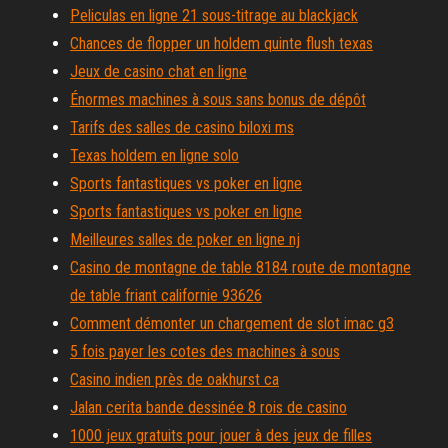
Peliculas en ligne 21 sous-titrage au blackjack
Chances de flopper un holdem quinte flush texas
Jeux de casino chat en ligne
Énormes machines à sous sans bonus de dépôt
Tarifs des salles de casino biloxi ms
Texas holdem en ligne solo
Sports fantastiques vs poker en ligne
Sports fantastiques vs poker en ligne
Meilleures salles de poker en ligne nj
Casino de montagne de table 8184 route de montagne
de table friant californie 93626
Comment démonter un chargement de slot imac g3
5 fois payer les cotes des machines à sous
Casino indien près de oakhurst ca
Jalan cerita bande dessinée 8 rois de casino
1000 jeux gratuits pour jouer à des jeux de filles