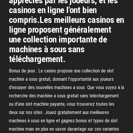
appréciés par les joueurs, et les
casinos en ligne l’ont bien
compris.Les meilleurs casinos en
ligne proposent généralement
une collection importante de
machines à sous sans
téléchargement.
Bonus de jeux : Le casino propose une collection de slot
machine a sous gratuit, donnant l'opportunité aux joueurs
d'essayer des nouvelles machines a sous Que vous soyez à la
recherche des machine a sous gratuit sans telechargement
ou d'une slot machine payante, vous trouverez toutes les
deux sur nos sites Jouez gratuitement aux meilleures
machines à sous en ligne et gagnez bonus et types de slot
machine mais en plus en savoir davantage sur ces variantes