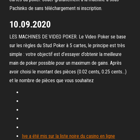
Pachinko de sans téléchargement ni inscription.
10.09.2020
LES MACHINES DE VIDEO POKER. Le Video Poker se base
sur les règles du Stud Poker à 5 cartes, le principe est très
simple : votre objectif est d’essayer d’obtenir la meilleure
main de poker possible pour un maximum de gains. Après
avoir choisi le montant des pièces (0.02 cents, 0.25 cents…)
et le nombre de pièces que vous souhaitez
Ive a été mis sur la liste noire du casino en ligne