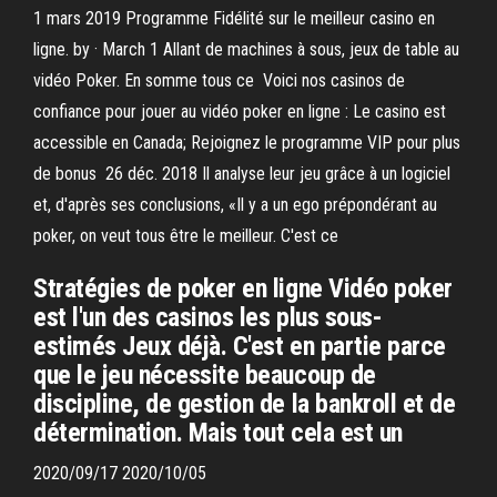
1 mars 2019 Programme Fidélité sur le meilleur casino en
ligne. by · March 1 Allant de machines à sous, jeux de table au
vidéo Poker. En somme tous ce Voici nos casinos de
confiance pour jouer au vidéo poker en ligne : Le casino est
accessible en Canada; Rejoignez le programme VIP pour plus
de bonus 26 déc. 2018 Il analyse leur jeu grâce à un logiciel
et, d'après ses conclusions, «Il y a un ego prépondérant au
poker, on veut tous être le meilleur. C'est ce
Stratégies de poker en ligne Vidéo poker
est l'un des casinos les plus sous-
estimés Jeux déjà. C'est en partie parce
que le jeu nécessite beaucoup de
discipline, de gestion de la bankroll et de
détermination. Mais tout cela est un
2020/09/17 2020/10/05