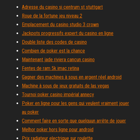
Adresse du casino si centrum st stuttgart
Roue de la fortune jeu niveau 2
Emplacement du casino studio 3 crown
Jackpots progressifs expert du casino en ligne
Double liste des codes de casino
Combien de poker est la chance
Maintenant jade riviera cancun casino
Fentes de ram 5k imac retina
Gagner des machines à sous en argent réel android
Machine à sous de jeux gratuits de las vegas
Tournoi poker casino impérial annecy
Poker en ligne pour les gens qui veulent vraiment jouer
au poker
Comment faire en sorte que quelquun arrête de jouer
Melhor poker hors ligne pour android
Prix radiateur electrique sur roulette