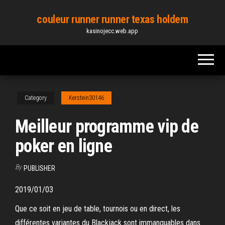
Skip
couleur runner runner texas holdem
to
kasinojecc.web.app
the
content
Category
Kerstein30146
Meilleur programme vip de
poker en ligne
By
PUBLISHER
2019/01/03
Que ce soit en jeu de table, tournois ou en direct, les
différentes variantes du Blackjack sont immanquables dans