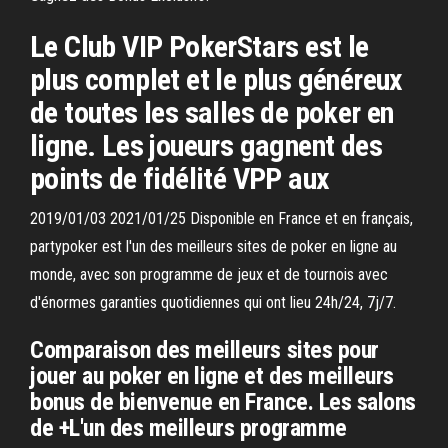
Le Club VIP PokerStars est le
plus complet et le plus généreux
de toutes les salles de poker en
ligne. Les joueurs gagnent des
points de fidélité VPP aux
2019/01/03 2021/01/25 Disponible en France et en français,
partypoker est l'un des meilleurs sites de poker en ligne au
monde, avec son programme de jeux et de tournois avec
d'énormes garanties quotidiennes qui ont lieu 24h/24, 7j/7.
Comparaison des meilleurs sites pour
jouer au poker en ligne et des meilleurs
bonus de bienvenue en France. Les salons
de +L'un des meilleurs programme