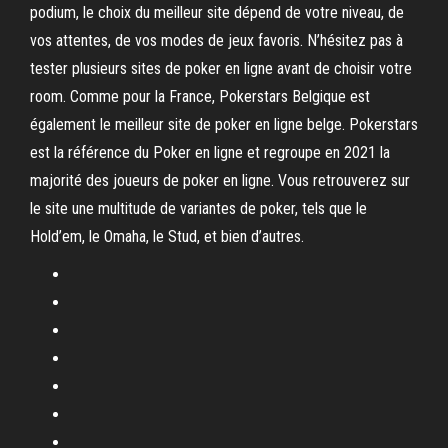
podium, le choix du meilleur site dépend de votre niveau, de
vos attentes, de vos modes de jeux favoris. N’hésitez pas à
tester plusieurs sites de poker en ligne avant de choisir votre
room. Comme pour la France, Pokerstars Belgique est
également le meilleur site de poker en ligne belge. Pokerstars
est la référence du Poker en ligne et regroupe en 2021 la
majorité des joueurs de poker en ligne. Vous retrouverez sur
le site une multitude de variantes de poker, tels que le
Hold’em, le Omaha, le Stud, et bien d’autres.