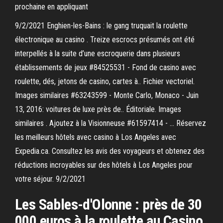
prochaine en appliquant
9/2/2021 Enghien-les-Bains : le gang truquait la roulette
électronique au casino . Treize escrocs présumés ont été
interpellés à la suite d’une escroquerie dans plusieurs
établissements de jeux #84525531 - Fond de casino avec
roulette, dés, jetons de casino, cartes à.. Fichier vectoriel.
Images similaires #63243599 - Monte Carlo, Monaco - Juin
13, 2016: voitures de luxe près de.. Éditoriale. Images
similaires . Ajoutez à la Visionneuse #61597414 - … Réservez
les meilleurs hôtels avec casino à Los Angeles avec
Expedia.ca. Consultez les avis des voyageurs et obtenez des
réductions incroyables sur des hôtels à Los Angeles pour
votre séjour. 9/2/2021
Les Sables-d'Olonne : près de 30
000 euros à la roulette au Casino