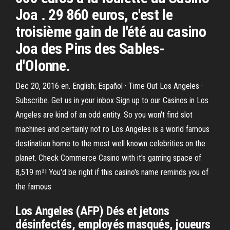
Joa . 29 860 euros, c'est le
troisième gain de l'été au casino
Joa des Pins des Sables-
d'Olonne.
Dec 20, 2016 en. English; Español · Time Out Los Angeles ·
Subscribe. Get us in your inbox Sign up to our Casinos in Los
Angeles are kind of an odd entity. So you won't find slot
machines and certainly not ro Los Angeles is a world famous
destination home to the most well known celebrities on the
planet. Check Commerce Casino with it's gaming space of
8,519 m²! You'd be right if this casino's name reminds you of
the famous
Los Angeles (AFP) Dés et jetons
désinfectés, employés masqués, joueurs