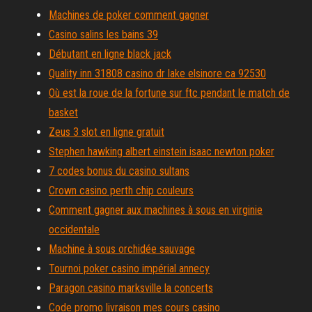
Machines de poker comment gagner
Casino salins les bains 39
Débutant en ligne black jack
Quality inn 31808 casino dr lake elsinore ca 92530
Où est la roue de la fortune sur ftc pendant le match de
basket
Zeus 3 slot en ligne gratuit
Stephen hawking albert einstein isaac newton poker
7 codes bonus du casino sultans
Crown casino perth chip couleurs
Comment gagner aux machines à sous en virginie
occidentale
Machine à sous orchidée sauvage
Tournoi poker casino impérial annecy
Paragon casino marksville la concerts
Code promo livraison mes cours casino