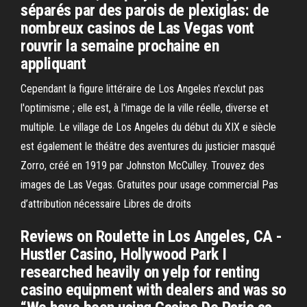
séparés par des parois de plexiglas: de
nombreux casinos de Las Vegas vont
rouvrir la semaine prochaine en
appliquant
Cependant la figure littéraire de Los Angeles n'exclut pas
l'optimisme ; elle est, à l'image de la ville réelle, diverse et
multiple. Le village de Los Angeles du début du XIX e siècle
est également le théâtre des aventures du justicier masqué
Zorro, créé en 1919 par Johnston McCulley. Trouvez des
images de Las Vegas. Gratuites pour usage commercial Pas
d’attribution nécessaire Libres de droits
Reviews on Roulette in Los Angeles, CA -
Hustler Casino, Hollywood Park I
researched heavily on yelp for renting
casino equipment with dealers and was so